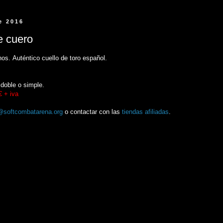
e 2016
e cuero
s. Auténtico cuello de toro español.
 doble o simple.
€ + iva
@softcombatarena.org
o contactar con las
tiendas afiliadas
.