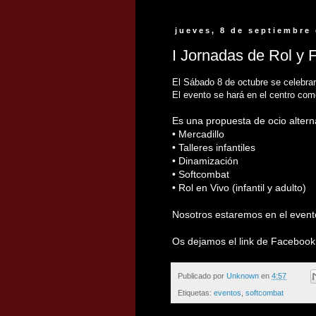
jueves, 8 de septiembre
I Jornadas de Rol y 
El Sábado 8 de octubre se celebrar
El evento se hará en el centro come
Es una propuesta de ocio alterna
• Mercadillo
• Talleres infantiles
• Dinamización
• Softcombat
• Rol en Vivo (infantil y adulto)
Nosotros estaremos en el evento
Os dejamos el link de Facebook
Publicado por
Unknown
en
4:57
Etiquetas:
eventos
,
softcombat