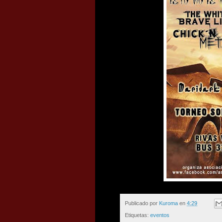
Publicado por
Kuroma
en
4:29
Etiquetas:
eventos